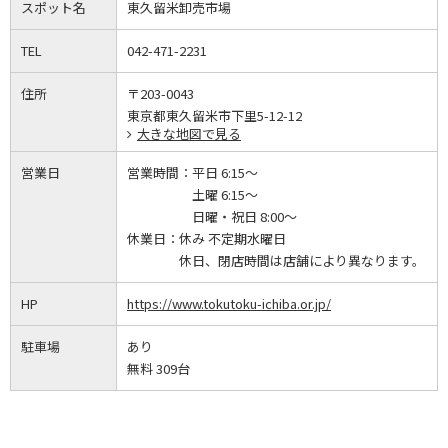
スポット名
東久留米卸売市場
TEL
042-471-2231
住所
〒203-0043
東京都東久留米市下里5-12-12
大きな地図で見る
営業日
営業時間：
平日 6:15～
土曜 6:15～
日曜・祝日 8:00～
休業日：
休み 不定期水曜日
休日、閉店時間は店舗により異なります。
HP
https://www.tokutoku-ichiba.or.jp/
駐車場
あり
無料 309台