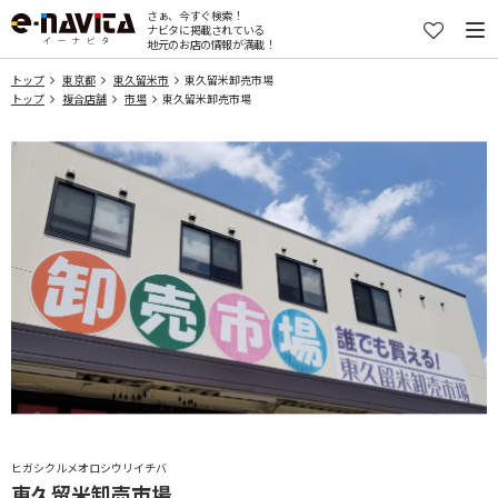
さぁ、今すぐ検索！
ナビタに掲載されている
地元のお店の情報が満載！
トップ
東京都
東久留米市
東久留米卸売市場
トップ
複合店舗
市場
東久留米卸売市場
ヒガシクルメオロシウリイチバ
東久留米卸売市場