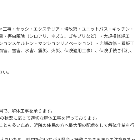
体工事・サッシ・エクステリア・増改築・ユニットバス・キッチン・
電・害虫駆除（シロアリ、ネズミ、ゴキブリなど）・大規模修繕工
ションスケルトン・マンションリノベーション）・店舗改修・看板工
風害、雪害、水害、震災、火災、保険適用工事）、保険手続き代行、
さい。
県で、解体工事を承ります。
件の状況に応じて適切な解体工事を行っております。
ことも多いため、近隣の住民の方へ最大限の配慮をして解体作業を行
が大きいため、時間を使いながら騒音・振動にできる限りの注意を払っ