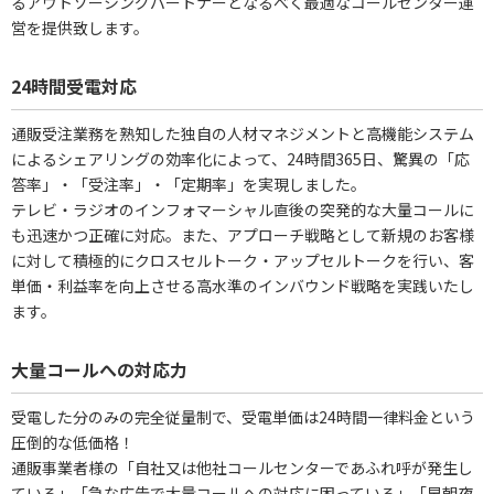
るアウトソーシングパートナーとなるべく最適なコールセンター運
営を提供致します。
24時間受電対応
通販受注業務を熟知した独自の人材マネジメントと高機能システム
によるシェアリングの効率化によって、24時間365日、驚異の「応
答率」・「受注率」・「定期率」を実現しました。
テレビ・ラジオのインフォマーシャル直後の突発的な大量コールに
も迅速かつ正確に対応。また、アプローチ戦略として新規のお客様
に対して積極的にクロスセルトーク・アップセルトークを行い、客
単価・利益率を向上させる高水準のインバウンド戦略を実践いたし
ます。
大量コールへの対応力
受電した分のみの完全従量制で、受電単価は24時間一律料金という
圧倒的な低価格！
通販事業者様の「自社又は他社コールセンターであふれ呼が発生し
ている」「急な広告で大量コールへの対応に困っている」「早朝夜