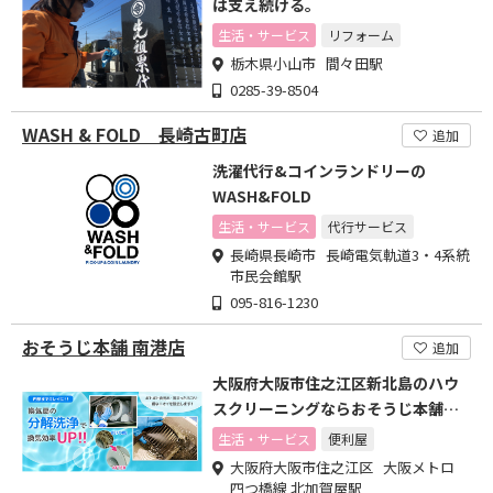
は支え続ける。
生活・サービス
リフォーム
栃木県小山市 間々田駅
0285-39-8504
WASH & FOLD 長崎古町店
追加
洗濯代行&コインランドリーの
WASH&FOLD
生活・サービス
代行サービス
長崎県長崎市 長崎電気軌道3・4系統
市民会館駅
095-816-1230
おそうじ本舗 南港店
追加
大阪府大阪市住之江区新北島のハウ
スクリーニングならおそうじ本舗南
港店
生活・サービス
便利屋
大阪府大阪市住之江区 大阪メトロ
四つ橋線 北加賀屋駅