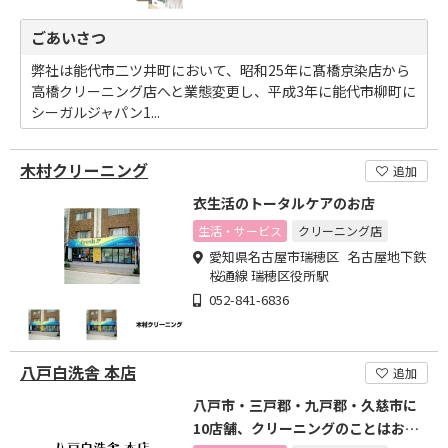
ごあいさつ
弊社は能代市二ツ井町において、昭和25年に髙橋京染店から
高橋クリーニング店へと業態変更し、平成3年に能代市柳町に
シーガルジャパン1...
木村クリーニング
追加
衣生活のトータルケアのお店
生活・サービス
クリーニング店
愛知県名古屋市瑞穂区 名古屋地下鉄
桜通線 瑞穂区役所駅
052-841-6836
八戸白洗舎 本店
追加
八戸市・三戸郡・九戸郡・久慈市に
10店舗、クリーニングのことはお任