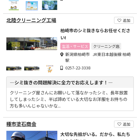
北陸クリーニング工場
追加
柏崎市のシミ抜きならお任せくださ
い!
生活・サービス
クリーニング店
新潟県柏崎市 JR東日本越後線 柏崎
駅
0257-22-3338
―シミ抜きの問題解決に全力でお応えします！―
クリーニング屋さんにお願いして落なかったシミ、長年放置
してしまったシミ、半ば諦めている大切なお洋服をお持ちの
方も多いんじゃないかな...
種市塗石商会
追加
大切な先祖がいる。だから、私たち