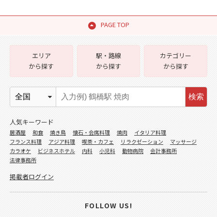
PAGE TOP
エリア
駅・路線
カテゴリー
から探す
から探す
から探す
検索
人気キーワード
居酒屋
和食
焼き鳥
懐石・会席料理
焼肉
イタリア料理
フランス料理
アジア料理
喫茶・カフェ
リラクゼーション
マッサージ
カラオケ
ビジネスホテル
内科
小児科
動物病院
会計事務所
法律事務所
掲載者ログイン
FOLLOW US!