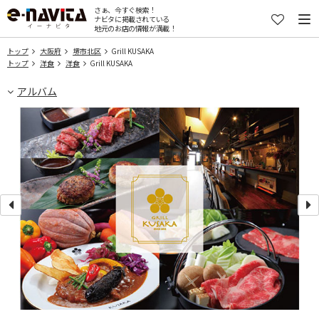
さぁ、今すぐ検索！
ナビタに掲載されている
地元のお店の情報が満載！
トップ
大阪府
堺市北区
Grill KUSAKA
トップ
洋食
洋食
Grill KUSAKA
アルバム