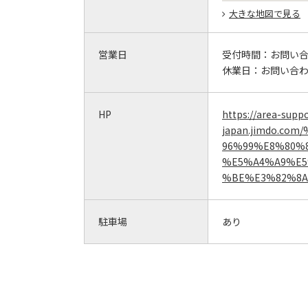
大きな地図で見る
営業日
受付時間：
お問い
休業日：
お問い合
HP
https://area-supp
japan.jimdo.c
96%99%E8%80%
%E5%A4%A9%E5
%BE%E3%82%8A
駐車場
あり