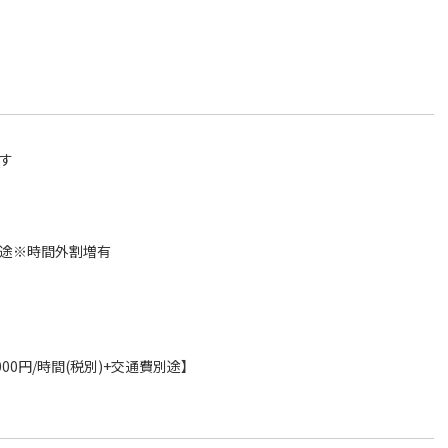
ます
費別途※時間外割増有
0円/時間(税別)+交通費別途】