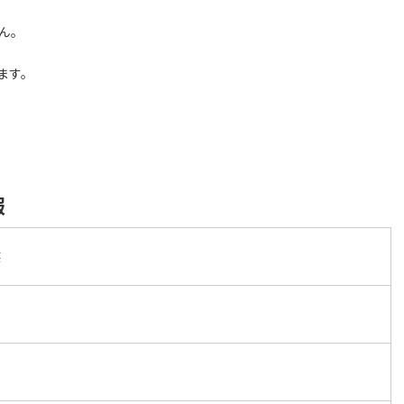
ん。
ます。
報
笑