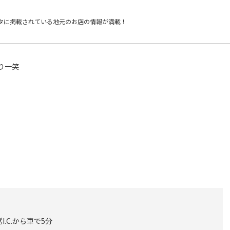
タに掲載されている
地元のお店の情報が満載！
り一笑
.C.から車で5分