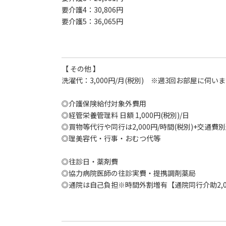
要介護4：30,806円
要介護5：36,065円
【 その他 】
洗濯代：3,000円/月(税別) ※週3回お部屋に伺い
◎介護保険給付対象外費用
◎経管栄養管理料 日額 1,000円(税別)/日
◎買物等代行や同行は2,000円/時間(税別)+交通
◎理美容代・行事・おむつ代等
◎往診日・薬剤費
◎協力病院医師の往診実費・提携調剤薬局
◎通院は自己負担※時間外割増有【通院同行介助2,00