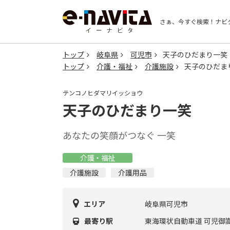
さぁ、今すぐ検索！
ナビ
トップ
岐阜県
可児市
天子のひだまり一笑
トップ
介護・福祉
介護施設
天子のひだま
テンコノヒダマリイッショウ
天子のひだまり一笑
あなたの笑顔がつなぐ 一笑
介護・福祉
介護施設
介護用品
エリア
岐阜県可児市
最寄り駅
東海環状自動車道 可児御嵩I