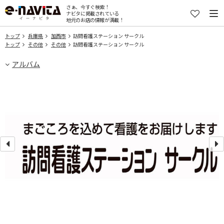
さぁ、今すぐ検索！
ナビタに掲載されている
地元のお店の情報が満載！
トップ
兵庫県
加西市
訪問看護ステーション サークル
トップ
その他
その他
訪問看護ステーション サークル
アルバム