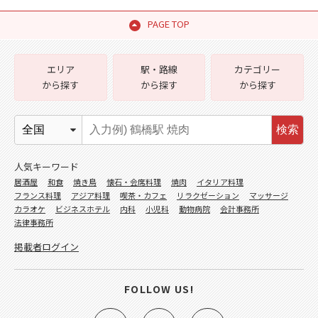
PAGE TOP
エリア
駅・路線
カテゴリー
から探す
から探す
から探す
検索
人気キーワード
居酒屋
和食
焼き鳥
懐石・会席料理
焼肉
イタリア料理
フランス料理
アジア料理
喫茶・カフェ
リラクゼーション
マッサージ
カラオケ
ビジネスホテル
内科
小児科
動物病院
会計事務所
法律事務所
掲載者ログイン
FOLLOW US!