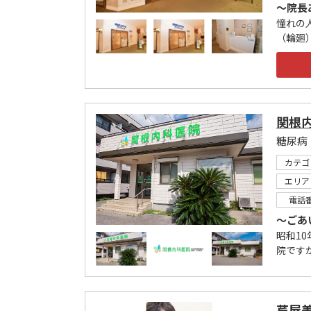
～院長
憧れの
（輪廻
関根
糖尿病
カテゴ
エリア
電話
～ごあ
昭和1
院です
芦屋