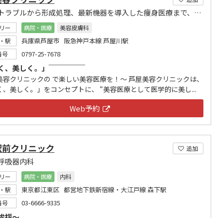
スキントラブルから形成処理、最新機器を導入した痩身医療まで、総合的な治療を行なっています。
リー
病院・医療
美容皮膚科
兵庫県芦屋市 阪急神戸本線 芦屋川駅
・駅
0797-25-7678
番号
く、美しく。」￣￣￣￣￣
美容クリニックの で楽しい美容医療を！～ 芦屋美容クリニックは、
く、美しく。」をコンセプトに、 “美容医療として医学的に美し...
Web予約
駅前クリニック
追加
呼吸器内科
リー
病院・医療
内科
東京都江東区 都営地下鉄新宿線・大江戸線 森下駅
・駅
03-6666-9335
番号
挨拶～