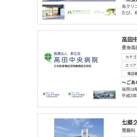
当クリ
たび、
高田
カテゴ
エリア
電話
～ごあ
当院は
平成3年
七郷
胃腸科