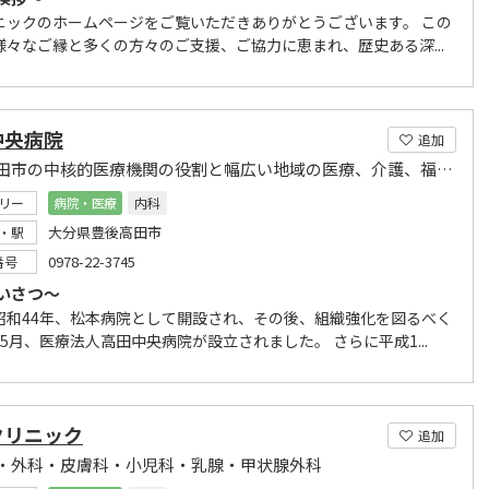
ニックのホームページをご覧いただきありがとうございます。 この
様々なご縁と多くの方々のご支援、ご協力に恵まれ、歴史ある深...
中央病院
追加
豊後高田市の中核的医療機関の役割と幅広い地域の医療、介護、福祉に貢献致します。
リー
病院・医療
内科
大分県豊後高田市
・駅
0978-22-3745
番号
いさつ～
昭和44年、松本病院として開設され、その後、組織強化を図るべく
5月、医療法人高田中央病院が設立されました。 さらに平成1...
クリニック
追加
・外科・皮膚科・小児科・乳腺・甲状腺外科