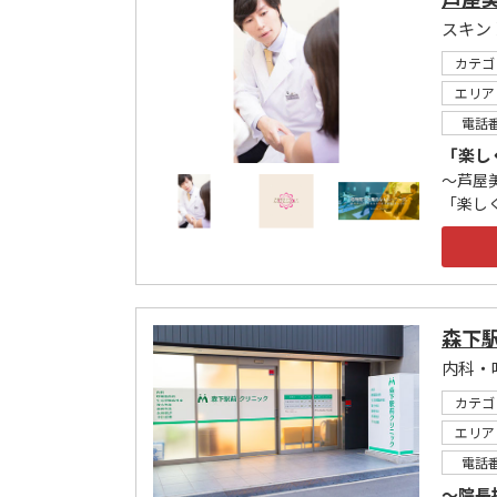
カテゴ
エリア
電話
「楽し
～芦屋
「楽し
森下
内科・
カテゴ
エリア
電話
～院長