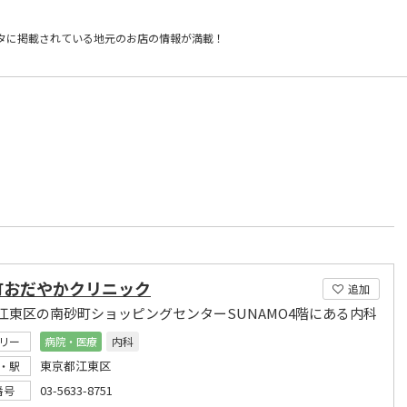
タに掲載されている
地元のお店の情報が満載！
町おだやかクリニック
追加
江東区の南砂町ショッピングセンターSUNAMO4階にある内科
リー
病院・医療
内科
東京都江東区
・駅
03-5633-8751
番号