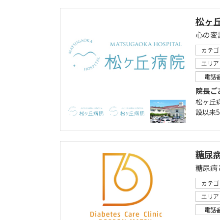
松ヶ
カテゴ
エリア
電話
院長ご
松ヶ丘
設以来
糖尿
カテゴ
エリア
電話