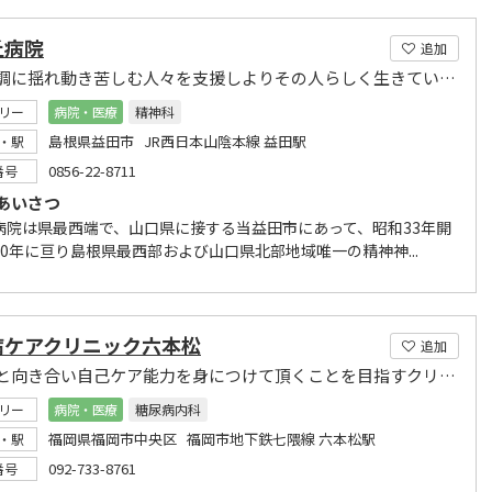
丘病院
追加
心の変調に揺れ動き苦しむ人々を支援しよりその人らしく生きていく為の医療と看護に努めています
リー
病院・医療
精神科
島根県益田市 JR西日本山陰本線 益田駅
・駅
0856-22-8711
番号
あいさつ
病院は県最西端で、山口県に接する当益田市にあって、昭和33年開
50年に亘り島根県最西部および山口県北部地域唯一の精神神...
病ケアクリニック六本松
追加
糖尿病と向き合い自己ケア能力を身につけて頂くことを目指すクリニックです。
リー
病院・医療
糖尿病内科
福岡県福岡市中央区 福岡市地下鉄七隈線 六本松駅
・駅
092-733-8761
番号