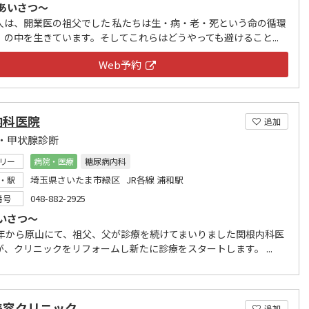
あいさつ～
人は、開業医の祖父でした 私たちは生・病・老・死という命の循環
）の中を生きています。そしてこれらはどうやっても避けること...
Web予約
内科医院
追加
・甲状腺診断
リー
病院・医療
糖尿病内科
埼玉県さいたま市緑区 JR各線 浦和駅
・駅
048-882-2925
番号
いさつ～
0年から原山にて、祖父、父が診療を続けてまいりました関根内科医
が、クリニックをリフォームし新たに診療をスタートします。 ...
美容クリニック
追加