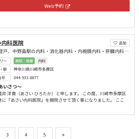
Web予約
い内科医院
追加
多摩区登戸、中野島駅の内科・消化器内科・内視鏡内科・肝臓内科です。
リー
病院・医療
内科
神奈川県川崎市多摩区
・駅
044-933-8877
番号
あいさつ～
淺井 洋貴（あさい ひろたか）と申します。 この度、川崎市多摩区
地に『あさい内科医院』を開院させて頂く事になりました。 ここ
3
4
5