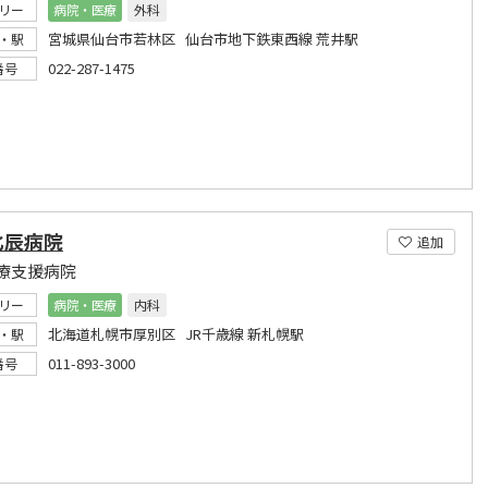
リー
病院・医療
外科
宮城県仙台市若林区 仙台市地下鉄東西線 荒井駅
・駅
022-287-1475
番号
北辰病院
追加
療支援病院
リー
病院・医療
内科
北海道札幌市厚別区 JR千歳線 新札幌駅
・駅
011-893-3000
番号