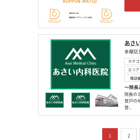
あさ
カテゴ
エリア
電話
～院長
院長の
登戸の
登...
1
2