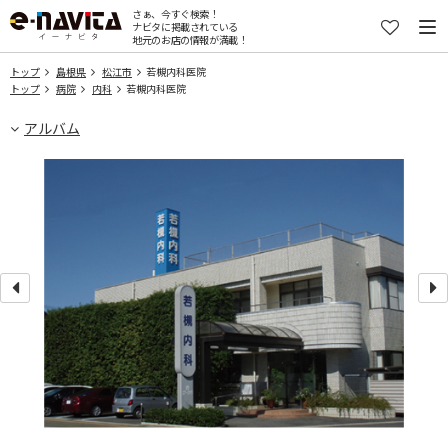
さぁ、今すぐ検索！
ナビタに掲載されている
地元のお店の情報が満載！
トップ
島根県
松江市
若槻内科医院
トップ
病院
内科
若槻内科医院
アルバム