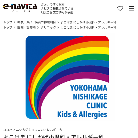
さぁ、今すぐ検索！
ナビタに掲載されている
地元のお店の情報が満載！
トップ
神奈川県
横浜市神奈川区
よこはま にしかげ小児科・アレルギー科
トップ
医院・診療所
クリニック
よこはま にしかげ小児科・アレルギー科
ヨコハマ ニシカゲショウニカアレルギーカ
よこはま にしかげ小児科・アレルギー科