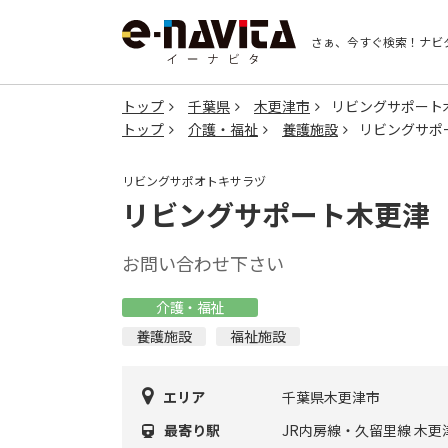
さぁ、今すぐ検索！
ナビ
トップ
千葉県
木更津市
リビングサポート
トップ
介護・福祉
養護施設
リビングサポ
リビングサポオトキサラヅ
リビングサポート木更津
お問い合わせ下さい
介護・福祉
養護施設
福祉施設
エリア
千葉県木更津市
最寄り駅
JR内房線・久留里線 木更