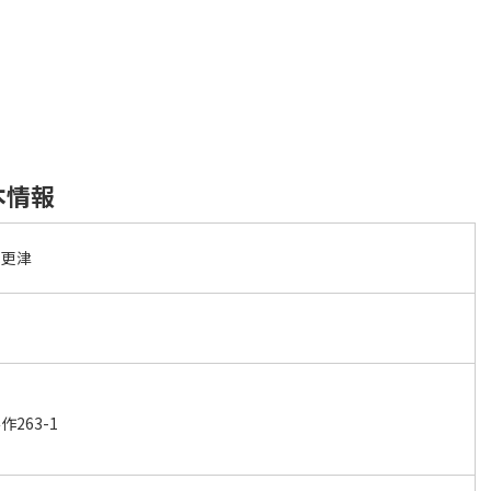
本情報
木更津
263-1