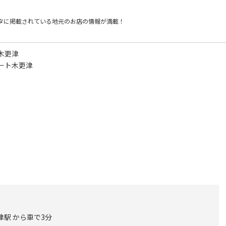
タに掲載されている
地元のお店の情報が満載！
木更津
ート木更津
津駅 から車で3分