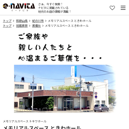
さぁ、今すぐ検索！
ナビタに掲載されている
地元のお店の情報が満載！
トップ
和歌山県
紀の川市
メモリアルスペース ときわホール
トップ
冠婚葬祭
葬儀社
メモリアルスペース ときわホール
メモリアルスペース トキワホール
メモリアルスペース ときわホール