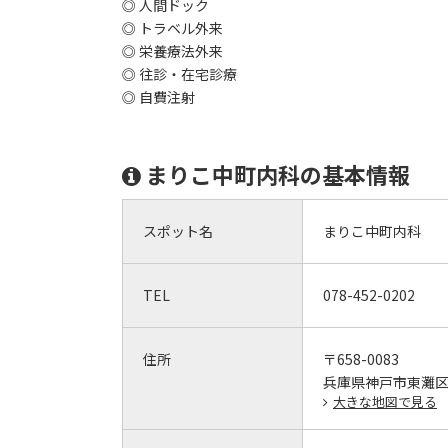
◎ 人間ドック
◎ トラベル外来
◎ 栄養療法外来
◎ 往診・在宅診療
◎ 自費注射
まりこ中町内科の基本情報
スポット名
まりこ中町内科
TEL
078-452-0202
住所
〒658-0083
兵庫県神戸市東灘区魚崎
大きな地図で見る