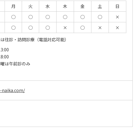
月
火
水
木
金
土
日
◯
◯
◯
◯
◯
◯
×
◯
◯
◯
×
◯
×
×
後は往診・訪問診療（電話対応可能）
3:00
8:00
土曜は午前診のみ
日
i-naika.com/