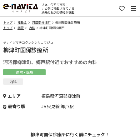
さぁ、今すぐ検索！
ナビタに掲載されている
地元のお店の情報が満載！
トップ
福島県
河沼郡柳津町
柳津町国保診療所
トップ
病院
内科
柳津町国保診療所
ヤナイヅマチコクホシンリョウジョ
柳津町国保診療所
河沼郡柳津町、郷戸駅付近でおすすめの内科
病院・医療
内科
エリア
福島県河沼郡柳津町
最寄り駅
JR只見線 郷戸駅
柳津町国保診療所に行く前にチェック！