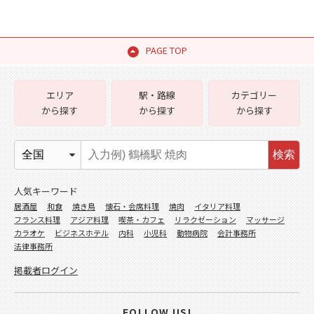
PAGE TOP
エリア
駅・路線
カテゴリー
から探す
から探す
から探す
検索
人気キーワード
居酒屋
和食
焼き鳥
懐石・会席料理
焼肉
イタリア料理
フランス料理
アジア料理
喫茶・カフェ
リラクゼーション
マッサージ
カラオケ
ビジネスホテル
内科
小児科
動物病院
会計事務所
法律事務所
掲載者ログイン
FOLLOW US!