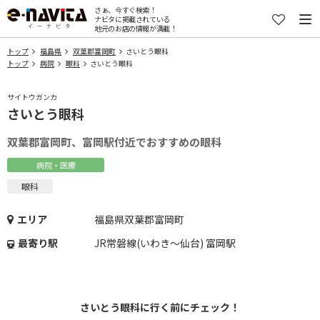
さぁ、今すぐ検索！
ナビタに掲載されている
地元のお店の情報が満載！
トップ
福島県
双葉郡富岡町
さいとう眼科
トップ
病院
眼科
さいとう眼科
サイトウガンカ
さいとう眼科
双葉郡富岡町、富岡駅付近でおすすめの眼科
病院・医療
眼科
エリア
福島県双葉郡富岡町
最寄り駅
JR常磐線(いわき～仙台) 富岡駅
さいとう眼科に行く前にチェック！