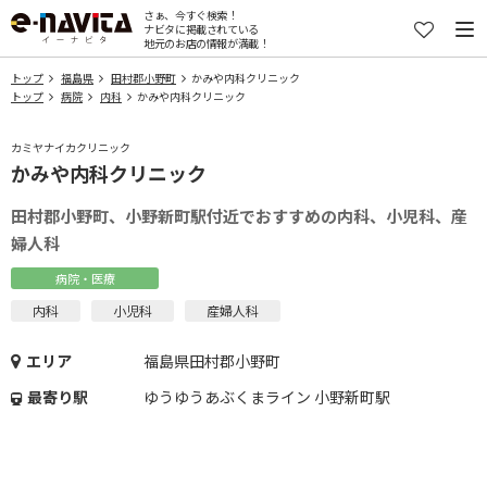
さぁ、今すぐ検索！
ナビタに掲載されている
地元のお店の情報が満載！
トップ
福島県
田村郡小野町
かみや内科クリニック
トップ
病院
内科
かみや内科クリニック
カミヤナイカクリニック
かみや内科クリニック
田村郡小野町、小野新町駅付近でおすすめの内科、小児科、産
婦人科
病院・医療
内科
小児科
産婦人科
エリア
福島県田村郡小野町
最寄り駅
ゆうゆうあぶくまライン 小野新町駅