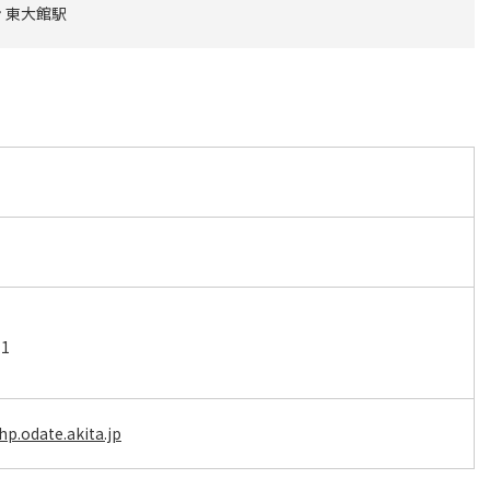
 東大館駅
1
p.odate.akita.jp