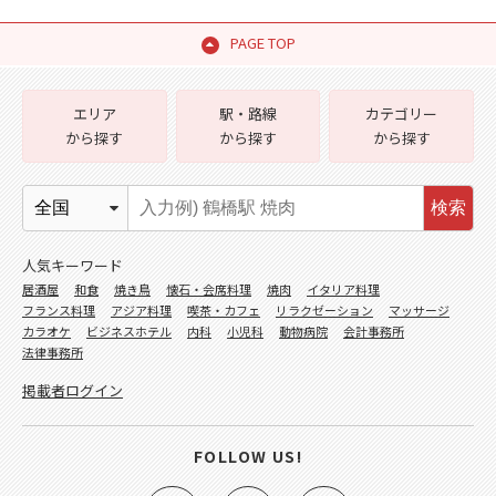
PAGE TOP
エリア
駅・路線
カテゴリー
から探す
から探す
から探す
検索
人気キーワード
居酒屋
和食
焼き鳥
懐石・会席料理
焼肉
イタリア料理
フランス料理
アジア料理
喫茶・カフェ
リラクゼーション
マッサージ
カラオケ
ビジネスホテル
内科
小児科
動物病院
会計事務所
法律事務所
掲載者ログイン
FOLLOW US!