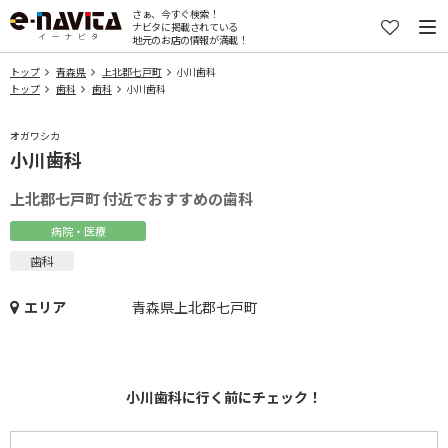
さぁ、今すぐ検索！
ナビタに掲載されている
地元のお店の情報が満載！
トップ
青森県
上北郡七戸町
小川歯科
トップ
歯科
歯科
小川歯科
オガワシカ
小川歯科
上北郡七戸町 付近でおすすめの歯科
病院・医療
歯科
エリア
青森県上北郡七戸町
小川歯科に行く前にチェック！