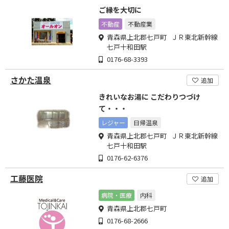
ご縁を大切に
不動産
不動産業
青森県上北郡七戸町 ＪＲ東北新幹線
七戸十和田駅
0176-68-3393
さかた温泉
追加
きれいなお湯に こだわりつづけ
て・・・
レジャー
日帰温泉
青森県上北郡七戸町 ＪＲ東北新幹線
七戸十和田駅
0176-62-6376
工藤医院
追加
病院・医療
内科
青森県上北郡七戸町
0176-68-2666