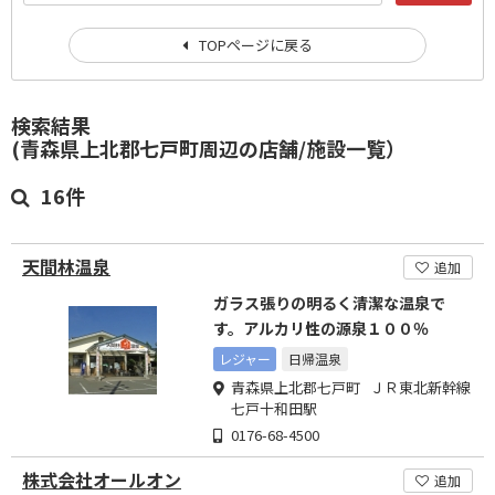
TOPページに戻る
検索結果
(青森県上北郡七戸町周辺の店舗/施設一覧）
16件
天間林温泉
追加
ガラス張りの明るく清潔な温泉で
す。アルカリ性の源泉１００％
レジャー
日帰温泉
青森県上北郡七戸町 ＪＲ東北新幹線
七戸十和田駅
0176-68-4500
株式会社オールオン
追加