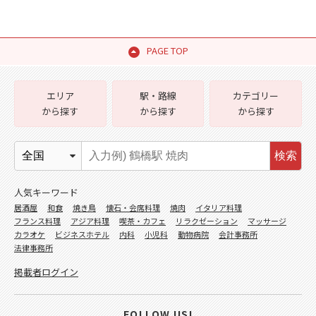
PAGE TOP
エリア
駅・路線
カテゴリー
から探す
から探す
から探す
検索
人気キーワード
居酒屋
和食
焼き鳥
懐石・会席料理
焼肉
イタリア料理
フランス料理
アジア料理
喫茶・カフェ
リラクゼーション
マッサージ
カラオケ
ビジネスホテル
内科
小児科
動物病院
会計事務所
法律事務所
掲載者ログイン
FOLLOW US!