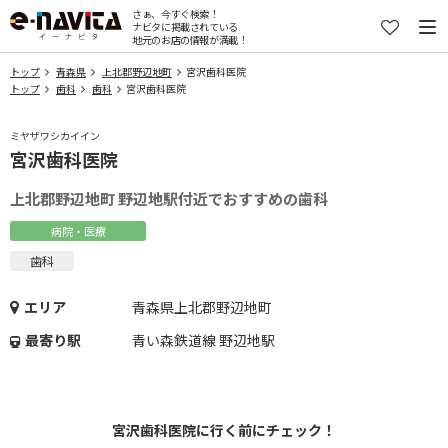
さぁ、今すぐ検索！
ナビタに掲載されている
地元のお店の情報が満載！
トップ
青森県
上北郡野辺地町
宮沢歯科医院
トップ
歯科
歯科
宮沢歯科医院
ミヤザワシカイイン
宮沢歯科医院
上北郡野辺地町 野辺地駅付近でおすすめの歯科
病院・医療
歯科
エリア
青森県上北郡野辺地町
最寄り駅
青い森鉄道線 野辺地駅
宮沢歯科医院に行く前にチェック！