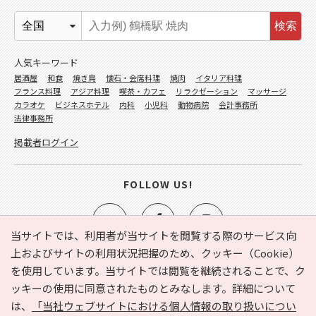
検索
人気キーワード
居酒屋
和食
焼き鳥
懐石・会席料理
焼肉
イタリア料理
フランス料理
アジア料理
喫茶・カフェ
リラクゼーション
マッサージ
カラオケ
ビジネスホテル
内科
小児科
動物病院
会計事務所
法律事務所
掲載者ログイン
FOLLOW US!
当サイトでは、利用者が当サイトを閲覧する際のサービス向
上およびサイトの利用状況把握のため、クッキー（Cookie）
を使用しています。当サイトでは閲覧を継続されることで、ク
e-NAVITA（イーナビタ）とは？
お気に入り
ヘルプ
ッキーの使用に同意されたものとみなします。詳細について
利用規約
個人情報の取り扱いについて
運営会社
は、
「当社ウェブサイトにおける個人情報の取り扱いについ
サイトマップ
広告掲載に関するお問い合わせ