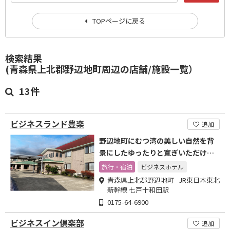
TOPページに戻る
検索結果
(青森県上北郡野辺地町周辺の店舗/施設一覧）
13件
ビジネスランド豊楽
追加
野辺地町にむつ湾の美しい自然を背
景にしたゆったりと寛ぎいただける
宿あります。
旅行・宿泊
ビジネスホテル
青森県上北郡野辺地町 JR東日本東北
新幹線 七戸十和田駅
0175-64-6900
ビジネスイン倶楽部
追加