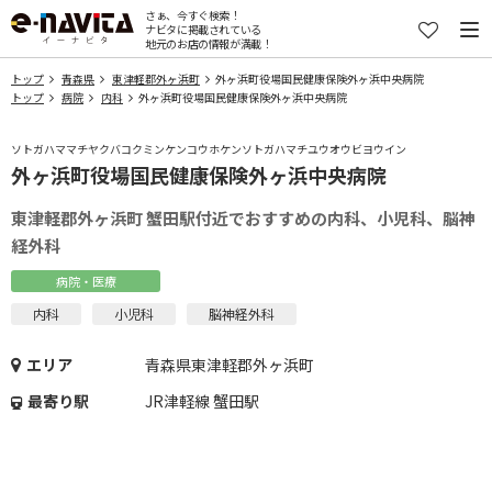
さぁ、今すぐ検索！
ナビタに掲載されている
地元のお店の情報が満載！
トップ
青森県
東津軽郡外ヶ浜町
外ヶ浜町役場国民健康保険外ヶ浜中央病院
トップ
病院
内科
外ヶ浜町役場国民健康保険外ヶ浜中央病院
ソトガハママチヤクバコクミンケンコウホケンソトガハマチユウオウビヨウイン
外ヶ浜町役場国民健康保険外ヶ浜中央病院
東津軽郡外ヶ浜町 蟹田駅付近でおすすめの内科、小児科、脳神
経外科
病院・医療
内科
小児科
脳神経外科
エリア
青森県東津軽郡外ヶ浜町
最寄り駅
JR津軽線 蟹田駅