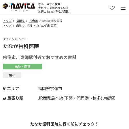
さぁ、今すぐ検索！
ナビタに掲載されている
地元のお店の情報が満載！
トップ
福岡県
宗像市
たなか歯科医院
トップ
歯科
歯科
たなか歯科医院
タナカシカイイン
たなか歯科医院
宗像市、東郷駅付近でおすすめの歯科
病院・医療
歯科
エリア
福岡県宗像市
最寄り駅
JR鹿児島本線(下関・門司港～博多) 東郷駅
たなか歯科医院に行く前にチェック！