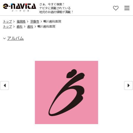
さぁ、今すぐ検索！
ナビタに掲載されている
地元のお店の情報が満載！
トップ
福岡県
宗像市
鴨川歯科医院
トップ
歯科
歯科
鴨川歯科医院
アルバム