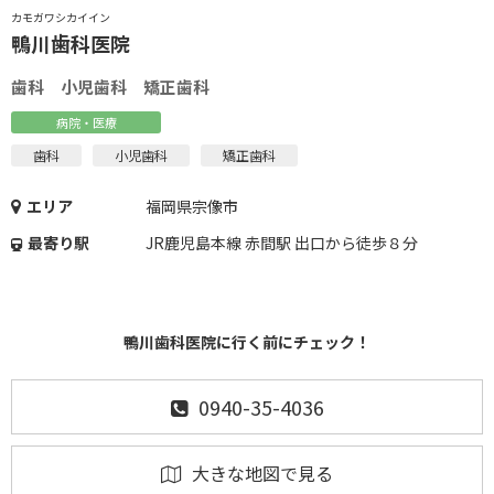
カモガワシカイイン
鴨川歯科医院
歯科 小児歯科 矯正歯科
病院・医療
歯科
小児歯科
矯正歯科
エリア
福岡県宗像市
最寄り駅
JR鹿児島本線 赤間駅 出口から徒歩８分
鴨川歯科医院に行く前にチェック！
0940-35-4036
大きな地図で見る