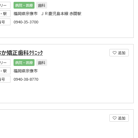
リー
病院・医療
歯科
福岡県宗像市 ＪＲ鹿児島本線 赤間駅
・駅
0940-35-3700
番号
か矯正歯科ｸﾘﾆｯｸ
追加
リー
病院・医療
歯科
福岡県宗像市
・駅
0940-38-8770
番号
追加