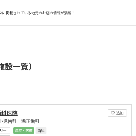
タに掲載されている
地元のお店の情報が満載！
/施設一覧）
歯科医院
追加
小児歯科 矯正歯科
リー
病院・医療
歯科