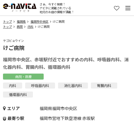
さぁ、今すぐ検索！
ナビタに掲載されている
地元のお店の情報が満載！
トップ
福岡県
福岡市中央区
けご病院
トップ
病院
内科
けご病院
ケゴビョウイン
けご病院
福岡市中央区、赤坂駅付近でおすすめの内科、呼吸器内科、消
化器内科、胃腸内科、循環器内科
病院・医療
内科
呼吸器内科
消化器内科
胃腸内科
循環器内科
エリア
福岡県福岡市中央区
最寄り駅
福岡市営地下鉄空港線 赤坂駅