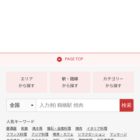
PAGE TOP
エリア
駅・路線
カテゴリー
から探す
から探す
から探す
検索
人気キーワード
居酒屋
和食
焼き鳥
懐石・会席料理
焼肉
イタリア料理
フランス料理
アジア料理
喫茶・カフェ
リラクゼーション
マッサージ
カラオケ
ビジネスホテル
内科
小児科
動物病院
会計事務所