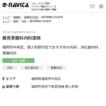
さぁ、今すぐ検索！
ナビタに掲載されている
地元のお店の情報が満載！
トップ
福岡県
福岡市中央区
藤見胃腸科内科医院
トップ
病院
内科
藤見胃腸科内科医院
フジミイチョウカナイカイイン
藤見胃腸科内科医院
福岡市中央区、唐人町駅付近でおすすめの内科、消化器内科、
胃腸内科
病院・医療
内科
消化器内科
胃腸内科
エリア
福岡県福岡市中央区
最寄り駅
福岡市営地下鉄空港線 唐人町駅