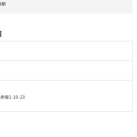
坂駅
報
ク
坂1-10-23