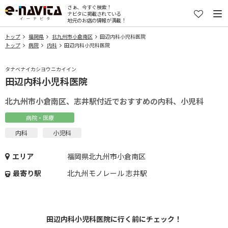
さぁ、今すぐ検索！
ナビタに掲載されている
地元のお店の情報が満載！
トップ
福岡県
北九州市小倉南区
田辺内科小児科医院
トップ
病院
内科
田辺内科小児科医院
タナベナイカシヨウニカイイン
田辺内科小児科医院
北九州市小倉南区、志井駅付近でおすすめの内科、小児科
病院・医療
内科
小児科
エリア
福岡県北九州市小倉南区
最寄り駅
北九州モノレール 志井駅
田辺内科小児科医院に行く前にチェック！