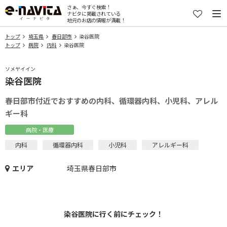
さぁ、今すぐ検索！
ナビタに掲載されている
地元のお店の情報が満載！
トップ
埼玉県
春日部市
染谷医院
トップ
病院
内科
染谷医院
ソメヤイイン
染谷医院
春日部市付近でおすすめの内科、循環器内科、小児科、アレル
ギー科
病院・医療
内科
循環器内科
小児科
アレルギー科
エリア
埼玉県春日部市
染谷医院に行く前にチェック！