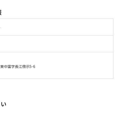
報
科
東中富字長江傍示5-6
さい