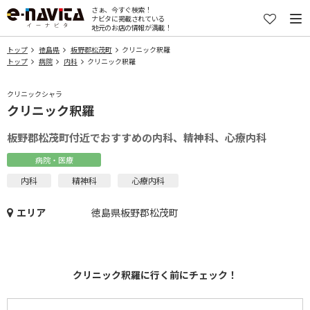
さぁ、今すぐ検索！
ナビタに掲載されている
地元のお店の情報が満載！
トップ
徳島県
板野郡松茂町
クリニック釈羅
トップ
病院
内科
クリニック釈羅
クリニックシャラ
クリニック釈羅
板野郡松茂町付近でおすすめの内科、精神科、心療内科
病院・医療
内科
精神科
心療内科
エリア
徳島県板野郡松茂町
クリニック釈羅に行く前にチェック！