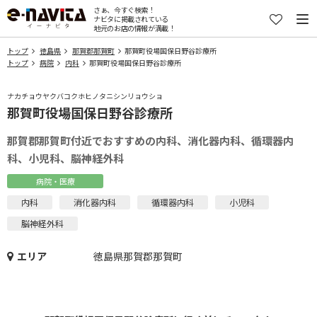
さぁ、今すぐ検索！
ナビタに掲載されている
地元のお店の情報が満載！
トップ
徳島県
那賀郡那賀町
那賀町役場国保日野谷診療所
トップ
病院
内科
那賀町役場国保日野谷診療所
ナカチョウヤクバコクホヒノタニシンリョウショ
那賀町役場国保日野谷診療所
那賀郡那賀町付近でおすすめの内科、消化器内科、循環器内
科、小児科、脳神経外科
病院・医療
内科
消化器内科
循環器内科
小児科
脳神経外科
エリア
徳島県那賀郡那賀町