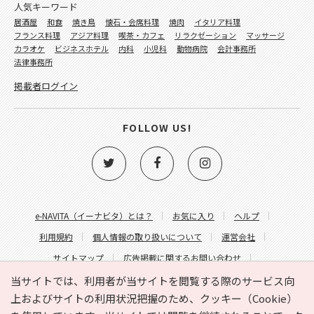
人気キーワード
居酒屋
和食
焼き鳥
懐石・会席料理
焼肉
イタリア料理
フランス料理
アジア料理
喫茶・カフェ
リラクゼーション
マッサージ
カラオケ
ビジネスホテル
内科
小児科
動物病院
会計事務所
法律事務所
掲載者ログイン
FOLLOW US!
e-NAVITA（イーナビタ）とは？
お気に入り
ヘルプ
利用規約
個人情報の取り扱いについて
運営会社
サイトマップ
広告掲載に関するお問い合わせ
サイトの内容に関するお問い合わせ
当サイトでは、利用者が当サイトを閲覧する際のサービス向
上およびサイトの利用状況把握のため、クッキー（Cookie）