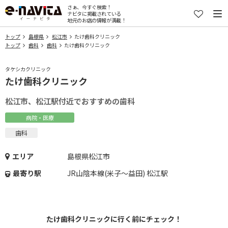
さぁ、今すぐ検索！
ナビタに掲載されている
地元のお店の情報が満載！
トップ
島根県
松江市
たけ歯科クリニック
トップ
歯科
歯科
たけ歯科クリニック
タケシカクリニック
たけ歯科クリニック
松江市、松江駅付近でおすすめの歯科
病院・医療
歯科
エリア
島根県松江市
最寄り駅
JR山陰本線(米子～益田) 松江駅
たけ歯科クリニックに行く前にチェック！