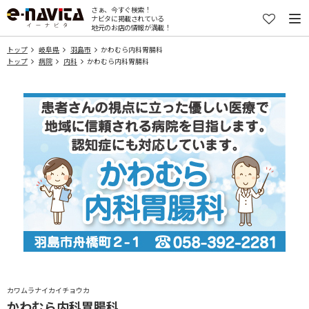
さぁ、今すぐ検索！
ナビタに掲載されている
地元のお店の情報が満載！
トップ
岐阜県
羽島市
かわむら内科胃腸科
トップ
病院
内科
かわむら内科胃腸科
カワムラナイカイチョウカ
かわむら内科胃腸科