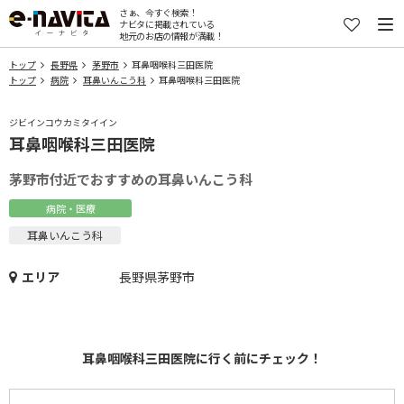
さぁ、今すぐ検索！
ナビタに掲載されている
地元のお店の情報が満載！
トップ
長野県
茅野市
耳鼻咽喉科三田医院
トップ
病院
耳鼻いんこう科
耳鼻咽喉科三田医院
ジビインコウカミタイイン
耳鼻咽喉科三田医院
茅野市付近でおすすめの耳鼻いんこう科
病院・医療
耳鼻いんこう科
エリア
長野県茅野市
耳鼻咽喉科三田医院に行く前にチェック！