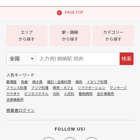
PAGE TOP
エリア
駅・路線
カテゴリー
から探す
から探す
から探す
検索
人気キーワード
居酒屋
和食
焼き鳥
懐石・会席料理
焼肉
イタリア料理
フランス料理
アジア料理
喫茶・カフェ
リラクゼーション
マッサージ
カラオケ
ビジネスホテル
内科
小児科
動物病院
会計事務所
法律事務所
掲載者ログイン
FOLLOW US!