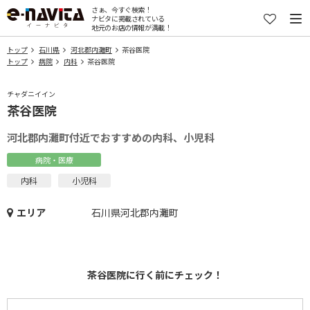
さぁ、今すぐ検索！
ナビタに掲載されている
地元のお店の情報が満載！
トップ
石川県
河北郡内灘町
茶谷医院
トップ
病院
内科
茶谷医院
チャダニイイン
茶谷医院
河北郡内灘町付近でおすすめの内科、小児科
病院・医療
内科
小児科
エリア
石川県河北郡内灘町
茶谷医院に行く前にチェック！