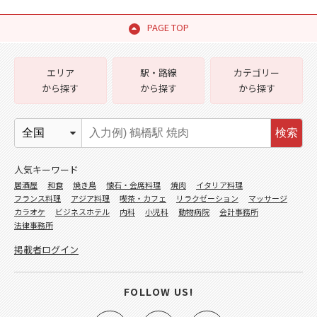
PAGE TOP
エリア
駅・路線
カテゴリー
から探す
から探す
から探す
検索
人気キーワード
居酒屋
和食
焼き鳥
懐石・会席料理
焼肉
イタリア料理
フランス料理
アジア料理
喫茶・カフェ
リラクゼーション
マッサージ
カラオケ
ビジネスホテル
内科
小児科
動物病院
会計事務所
法律事務所
掲載者ログイン
FOLLOW US!