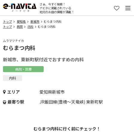
さぁ、今すぐ検索！
ナビタに掲載されている
地元のお店の情報が満載！
トップ
愛知県
新城市
むらまつ内科
トップ
病院
内科
むらまつ内科
ムラマツナイカ
むらまつ内科
新城市、東新町駅付近でおすすめの内科
病院・医療
内科
エリア
愛知県新城市
最寄り駅
JR飯田線(豊橋～天竜峡) 東新町駅
むらまつ内科に行く前にチェック！