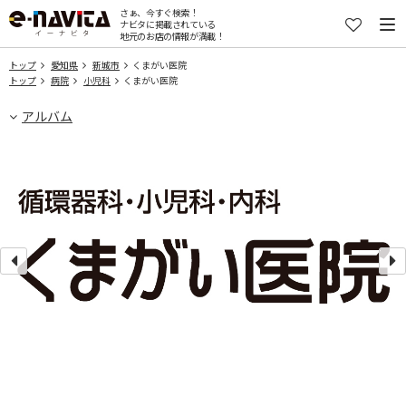
さぁ、今すぐ検索！
ナビタに掲載されている
地元のお店の情報が満載！
トップ
愛知県
新城市
くまがい医院
トップ
病院
小児科
くまがい医院
アルバム