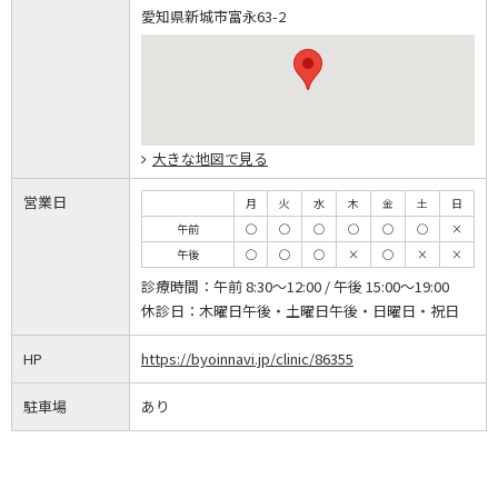
愛知県新城市富永63-2
大きな地図で見る
営業日
月
火
水
木
金
土
日
午前
◯
◯
◯
◯
◯
◯
×
午後
◯
◯
◯
×
◯
×
×
診療時間：
午前 8:30～12:00 / 午後 15:00～19:00
休診日：
木曜日午後・土曜日午後・日曜日・祝日
HP
https://byoinnavi.jp/clinic/86355
駐車場
あり