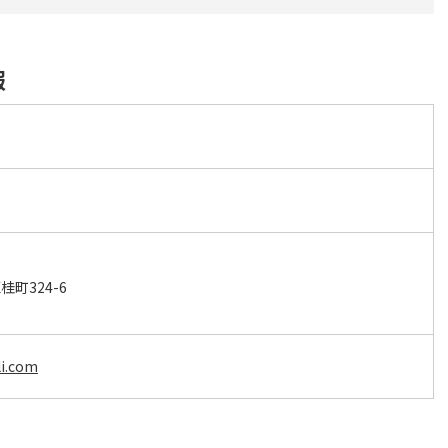
報
ク
町324-6
li.com