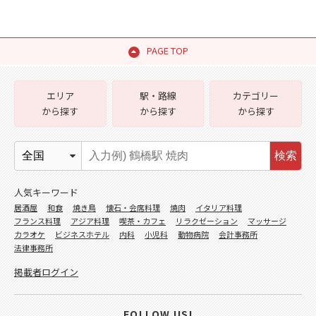
PAGE TOP
エリア
駅・路線
カテゴリー
から探す
から探す
から探す
検索
人気キーワード
居酒屋
和食
焼き鳥
懐石・会席料理
焼肉
イタリア料理
フランス料理
アジア料理
喫茶・カフェ
リラクゼーション
マッサージ
カラオケ
ビジネスホテル
内科
小児科
動物病院
会計事務所
法律事務所
掲載者ログイン
FOLLOW US!