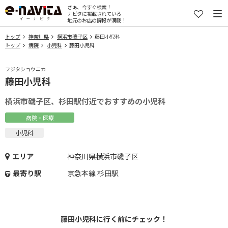
さぁ、今すぐ検索！
ナビタに掲載されている
地元のお店の情報が満載！
トップ
神奈川県
横浜市磯子区
藤田小児科
トップ
病院
小児科
藤田小児科
フジタショウニカ
藤田小児科
横浜市磯子区、杉田駅付近でおすすめの小児科
病院・医療
小児科
エリア
神奈川県横浜市磯子区
最寄り駅
京急本線 杉田駅
藤田小児科に行く前にチェック！