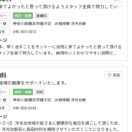
当院に来てよかったと思って頂けるようスタッフ全員で努力しています。
リー
病院・医療
皮膚科
神奈川県横浜市磯子区 JR根岸線 洋光台駅
・駅
045-833-0371
番号
ージ
9年、早く治すことをモットーに当院に来てよかったと思って頂ける
タッフ全員で努力しています。 納得のいくわかりやすい説明と...
内科
追加
皆様の健康をサポートいたします。
リー
病院・医療
内科
神奈川県横浜市磯子区 JR根岸線 洋光台駅
・駅
045-830-6161
番号
ージ
いさつ】 洋光台地域の皆さまに健康的な毎日を過ごして頂くため、
、洋光台駅前に奥田内科を開院させていただくことになりました...