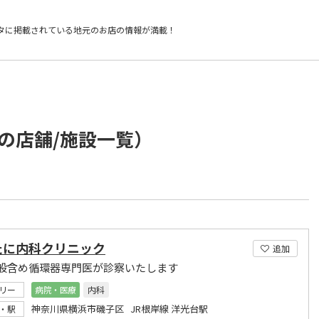
タに掲載されている
地元のお店の情報が満載！
の店舗/施設一覧）
たに内科クリニック
追加
般含め循環器専門医が診察いたします
リー
病院・医療
内科
神奈川県横浜市磯子区 JR根岸線 洋光台駅
・駅