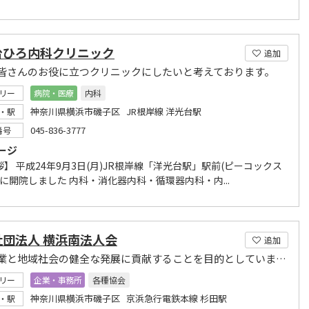
台ひろ内科クリニック
追加
皆さんのお役に立つクリニックにしたいと考えております。
リー
病院・医療
内科
神奈川県横浜市磯子区 JR根岸線 洋光台駅
・駅
045-836-3777
番号
ージ
】 平成24年9月3日(月)JR根岸線「洋光台駅」駅前(ピーコックス
)に開院しました 内科・消化器内科・循環器内科・内...
社団法人 横浜南法人会
追加
地域企業と地域社会の健全な発展に貢献することを目的としています。
リー
企業・事務所
各種協会
神奈川県横浜市磯子区 京浜急行電鉄本線 杉田駅
・駅