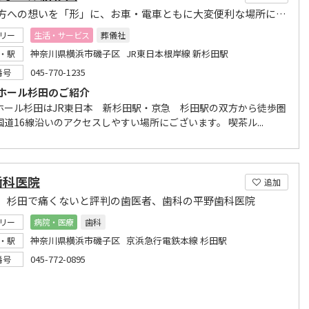
大切な方への想いを「形」に、お車・電車ともに大変便利な場所にある磯子区の式場
リー
生活・サービス
葬儀社
神奈川県横浜市磯子区 JR東日本根岸線 新杉田駅
・駅
045-770-1235
番号
ホール杉田のご紹介
ホール杉田はJR東日本 新杉田駅・京急 杉田駅の双方から徒歩圏
道16線沿いのアクセスしやすい場所にございます。 喫茶ル...
歯科医院
追加
、杉田で痛くないと評判の歯医者、歯科の平野歯科医院
リー
病院・医療
歯科
神奈川県横浜市磯子区 京浜急行電鉄本線 杉田駅
・駅
045-772-0895
番号