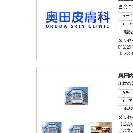
カテゴ
エリア
電話
メッセ
開業2
ようス
奥田
地域の
カテゴ
エリア
電話
メッセ
【ごあ
この度