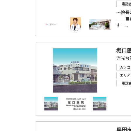
電話
～院長
――――――
す ―...
堀口
カテゴ
エリア
電話
奥田