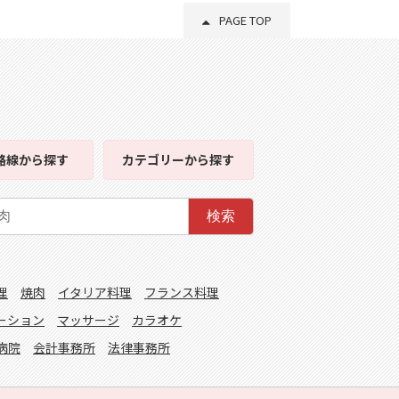
PAGE TOP
路線
から探す
カテゴリー
から探す
検索
理
焼肉
イタリア料理
フランス料理
ーション
マッサージ
カラオケ
病院
会計事務所
法律事務所