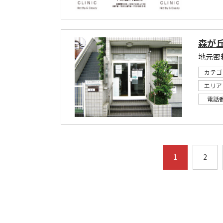
森が
地元密
カテゴ
エリア
電話
1
2