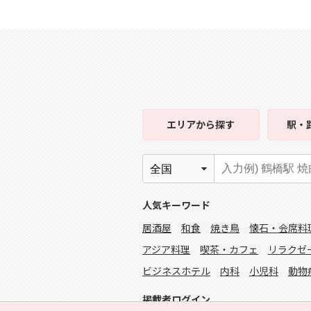
エリア
から探す
駅・
人気キーワード
居酒屋
和食
焼き鳥
懐石・会席料
アジア料理
喫茶・カフェ
リラクゼ
ビジネスホテル
内科
小児科
動物
掲載者ログイン