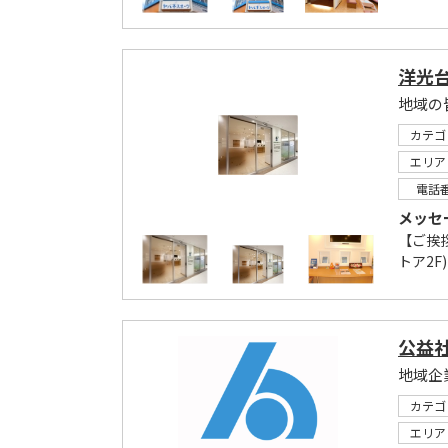
洋光
地域の
カテゴ
エリア
電話
メッセ
【ご挨拶
トア2F
公益
カテゴ
エリア