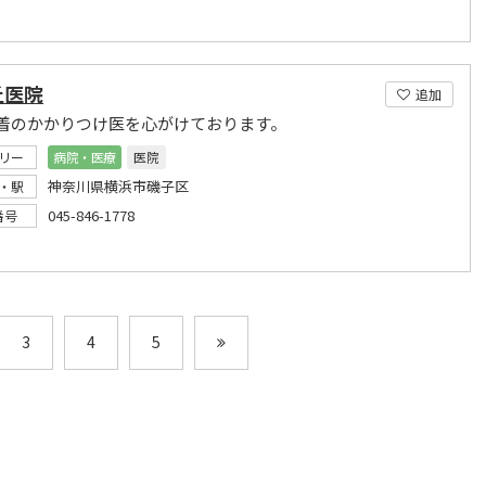
丘医院
追加
着のかかりつけ医を心がけております。
リー
病院・医療
医院
神奈川県横浜市磯子区
・駅
045-846-1778
番号
3
4
5