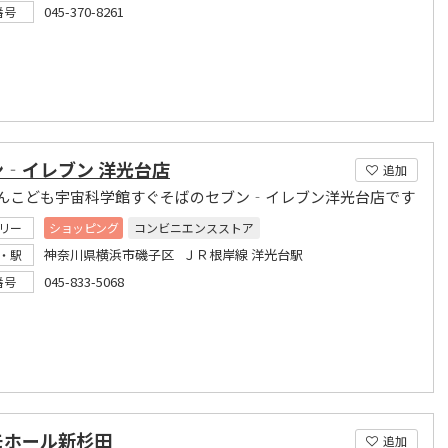
045-370-8261
番号
ン‐イレブン 洋光台店
追加
んこども宇宙科学館すぐそばのセブン‐イレブン洋光台店です
リー
ショッピング
コンビニエンスストア
神奈川県横浜市磯子区 ＪＲ根岸線 洋光台駅
・駅
045-833-5068
番号
モホール新杉田
追加