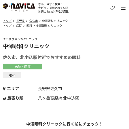
さぁ、今すぐ検索！
ナビタに掲載されている
地元のお店の情報が満載！
トップ
長野県
佐久市
中澤眼科クリニック
トップ
病院
眼科
中澤眼科クリニック
ナカザワガンカクリニツク
中澤眼科クリニック
佐久市、北中込駅付近でおすすめの眼科
病院・医療
眼科
エリア
長野県佐久市
最寄り駅
八ヶ岳高原線 北中込駅
中澤眼科クリニックに行く前にチェック！