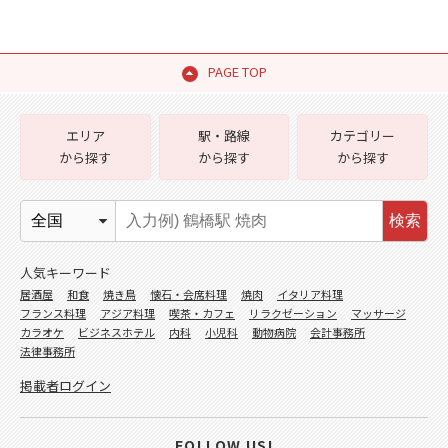
PAGE TOP
エリア
駅・路線
カテゴリー
から探す
から探す
から探す
検索
人気キーワード
居酒屋
和食
焼き鳥
懐石・会席料理
焼肉
イタリア料理
フランス料理
アジア料理
喫茶・カフェ
リラクゼーション
マッサージ
カラオケ
ビジネスホテル
内科
小児科
動物病院
会計事務所
法律事務所
掲載者ログイン
FOLLOW US!