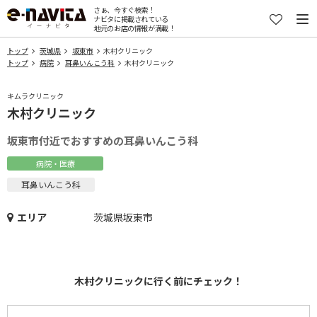
さぁ、今すぐ検索！
ナビタに掲載されている
地元のお店の情報が満載！
トップ
茨城県
坂東市
木村クリニック
トップ
病院
耳鼻いんこう科
木村クリニック
キムラクリニック
木村クリニック
坂東市付近でおすすめの耳鼻いんこう科
病院・医療
耳鼻いんこう科
エリア
茨城県坂東市
木村クリニックに行く前にチェック！