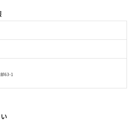
報
ク
63-1
さい