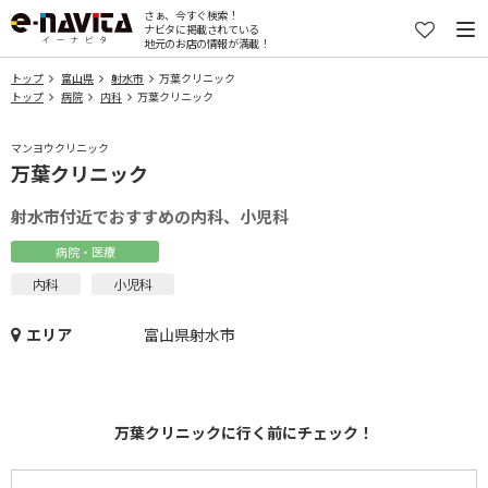
さぁ、今すぐ検索！
ナビタに掲載されている
地元のお店の情報が満載！
トップ
富山県
射水市
万葉クリニック
トップ
病院
内科
万葉クリニック
マンヨウクリニック
万葉クリニック
射水市付近でおすすめの内科、小児科
病院・医療
内科
小児科
エリア
富山県射水市
万葉クリニックに行く前にチェック！