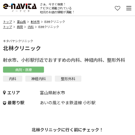
さぁ、今すぐ検索！
ナビタに掲載されている
地元のお店の情報が満載！
トップ
富山県
射水市
北林クリニック
トップ
病院
内科
北林クリニック
キタバヤシクリニック
北林クリニック
射水市、小杉駅付近でおすすめの内科、神経内科、整形外科
病院・医療
内科
神経内科
整形外科
エリア
富山県射水市
最寄り駅
あいの風とやま鉄道線 小杉駅
北林クリニックに行く前にチェック！