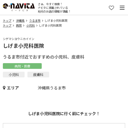
さぁ、今すぐ検索！
ナビタに掲載されている
地元のお店の情報が満載！
トップ
沖縄県
うるま市
しげま小児科医院
トップ
病院
小児科
しげま小児科医院
シゲマシヨウニカイイン
しげま小児科医院
うるま市付近でおすすめの小児科、皮膚科
病院・医療
小児科
皮膚科
エリア
沖縄県うるま市
しげま小児科医院に行く前にチェック！