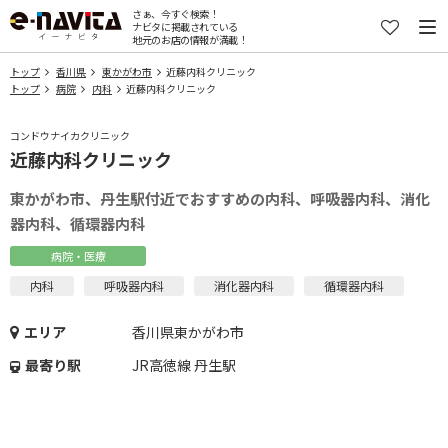
さぁ、今すぐ検索！
ナビタに掲載されている
地元のお店の情報が満載！
トップ
香川県
東かがわ市
近藤内科クリニック
トップ
病院
内科
近藤内科クリニック
コンドウナイカクリニック
近藤内科クリニック
東かがわ市、丹生駅付近でおすすめの内科、呼吸器内科、消化
器内科、循環器内科
病院・医療
内科
呼吸器内科
消化器内科
循環器内科
エリア
香川県東かがわ市
最寄り駅
JR高徳線 丹生駅