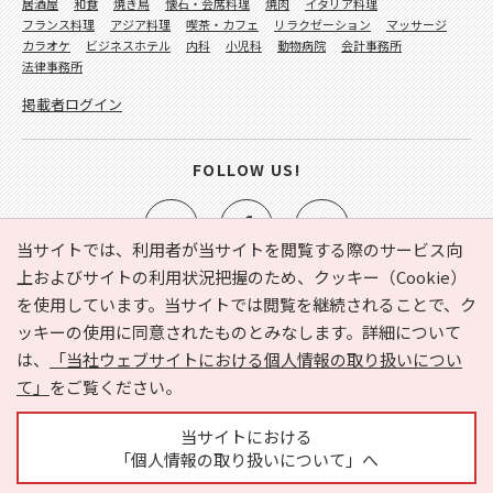
居酒屋
和食
焼き鳥
懐石・会席料理
焼肉
イタリア料理
フランス料理
アジア料理
喫茶・カフェ
リラクゼーション
マッサージ
カラオケ
ビジネスホテル
内科
小児科
動物病院
会計事務所
法律事務所
掲載者ログイン
FOLLOW US!
当サイトでは、利用者が当サイトを閲覧する際のサービス向
上およびサイトの利用状況把握のため、クッキー（Cookie）
を使用しています。当サイトでは閲覧を継続されることで、ク
e-NAVITA（イーナビタ）とは？
お気に入り
ヘルプ
ッキーの使用に同意されたものとみなします。詳細について
利用規約
個人情報の取り扱いについて
運営会社
は、
「当社ウェブサイトにおける個人情報の取り扱いについ
サイトマップ
広告掲載に関するお問い合わせ
て」
をご覧ください。
サイトの内容に関するお問い合わせ
当サイトにおける
「個人情報の取り扱いについて」へ